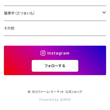
薩摩芋（さつまいも）
干し芋（ほしいも）
その他
焼き芋（やきいも）
Instagram
フォローする
© 大川ファーム・マーケット 公式ショップ
Powered by